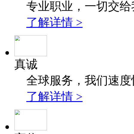
专业职业，一切交给我
了解详情 >
真诚
全球服务，我们速度快
了解详情 >